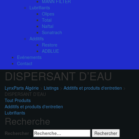
MANN FILTER
Lubrifiants
Olipes
Total
Naftal
Sonatrach
Additifs
Restore
ADBLUE
Evénements
Contact
DISPERSANT D’EAU
LynxParts Algérie
>
Listings
>
Additifs et produits d'entretien
>
DISPERSANT D’EAU
Tout Produits
Additifs et produits d'entretien
Lubrifiants
Recherche
Rechercher :