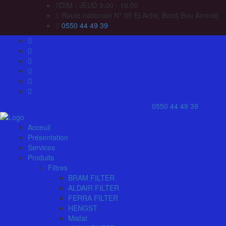
DIM - JEUD 9.00 - 16.00
Route nationale N° 05 El Achir, Bordj Bou Arreridj
0550 44 49 39
0550 44 49 39
Acceuil
Présentation
Services
Produits
Filtres
BRAM FILTER
ALDAIR FILTER
FERRA FILTER
HENGST
Misfat