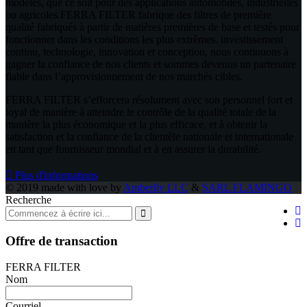
modèles, que ce soit pour des applications automobiles, industrielles
ou agricoles.FERRA FILTER fabrique des filtres de première
qualité fabriqués à partir de matières premières de base et testés pour
fonctionner dans les conditions les plus extrêmes. investissement
continu, technologie, innovation et conception, nous continuons à
gagner la confiance de nos clients et sommes devenus un partenaire
fiable dans l’approvisionnement de nos marchés cibles.
FERRA FILTER s’efforcera résolument avec son personnel fort et
loyal de manière à atteindre le contrôle de la qualité totale de la
manière la plus économique et la plus efficace, et à obtenir la
satisfaction et la confiance de la clientèle nationale et internationale
en tant que fournisseur mondial et à en assurer la durabilité.
Plus d'informations
© 2019 made with love by
Amberlly LLC
&
SARL FLAMINGO
Recherche
Offre de transaction
FERRA FILTER
Nom
Courriel