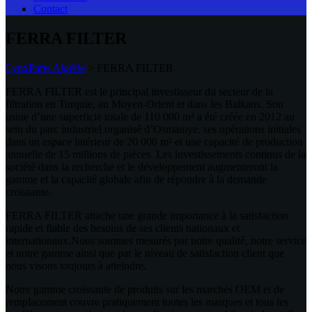
Contact
FERRA FILTER
LynxParts Algérie
>
FERRA FILTER
FERRA FILTER est le principal investisseur du secteur de la
filtration en Turquie, au Moyen-Orient et dans les Balkans. Son
usine d’une superficie totale de 110 000 m² a été créée en 2012 au
sein du parc industriel organisé d’Osmaniye. ses opérations initiales
dans un espace intérieur de 20 000 m² et une capacité de production
annuelle de 15 millions de pièces. Les investissements continus de la
société dans la recherche et le développement augmenteront la
gamme et la capacité globale afin de répondre à la demande
croissante.
FERRA FILTER attache une grande importance à la satisfaction
rapide et fiable des besoins de ses clients nationaux et
internationaux.Nous sommes mesurés par notre qualité, notre service
et notre gamme ainsi que par le niveau de satisfaction client que
nous visons toujours à atteindre.
Notre gamme croissante de produits sur les marchés OEM et de
remplacement couvre pratiquement toutes les marques et tous les