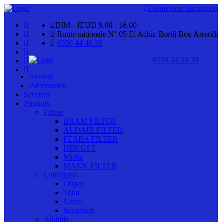
Connexion
Inscription
DIM - JEUD 9.00 - 16.00
Route nationale N° 05 El Achir, Bordj Bou Arreridj
0550 44 49 39
0550 44 49 39
Acceuil
Présentation
Services
Produits
Filtres
BRAM FILTER
ALDAIR FILTER
FERRA FILTER
HENGST
Misfat
MANN FILTER
Lubrifiants
Olipes
Total
Naftal
Sonatrach
Additifs