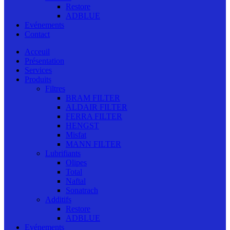
Restore
ADBLUE
Evénements
Contact
Acceuil
Présentation
Services
Produits
Filtres
BRAM FILTER
ALDAIR FILTER
FERRA FILTER
HENGST
Misfat
MANN FILTER
Lubrifiants
Olipes
Total
Naftal
Sonatrach
Additifs
Restore
ADBLUE
Evénements