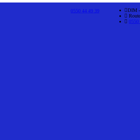
DIM -
0550 44 49 39
Route 
0550 