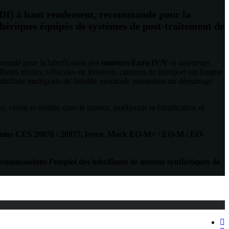
DI) à haut rendement, recommandé pour la
phériques équipés de systèmes de post-traitement de
andé pour la lubrification des
moteurs Euro IV/V
et antérieurs
ottes mixtes, véhicules de livraison, camions de transport sur longue
lubrifiant multigrade de fiabilité maximale permettant un démarrage
, vernis et résidus dans le moteur, améliorant sa lubrification et
mins
CES 20076 / 20077
,
Iveco, Mack EO-M+
/ EO-M / EO-
recommandons l’emploi des lubrifiants de moteur synthétiques de