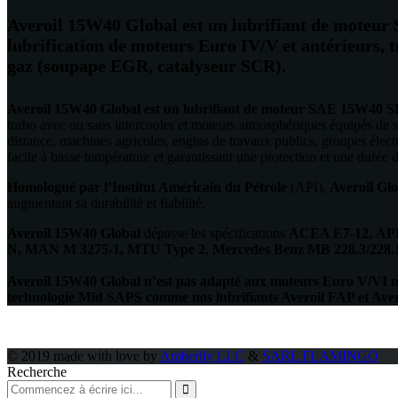
Averoil 15W40 Global est un lubrifiant de moteu
lubrification de moteurs Euro IV/V et antérieurs, 
gaz (soupape EGR, catalyseur SCR).
Averoil 15W40 Global est un lubrifiant de moteur SAE 15W40 
turbo avec ou sans intercooler et moteurs atmosphériques équipés de s
distance, machines agricoles, engins de travaux publics, groupes élect
facile à basse température et garantissant une protection et une durée
Homologué par l’Institut Américain du Pétrole
(API),
Averoil Glo
augmentant sa durabilité et fiabilité.
Averoil 15W40
Global
dépasse les spécifications
ACEA E7-12,
API
N
,
MAN M 3275-1, MTU
Type 2
,
Mercedes Benz MB 228.3/228.1
Averoil 15W40 Global
n’est pas adapté aux moteurs Euro V/VI mu
technologie Mid SAPS comme nos lubrifiants Averoil FAP et Ave
© 2019 made with love by
Amberlly LLC
&
SARL FLAMINGO
Recherche