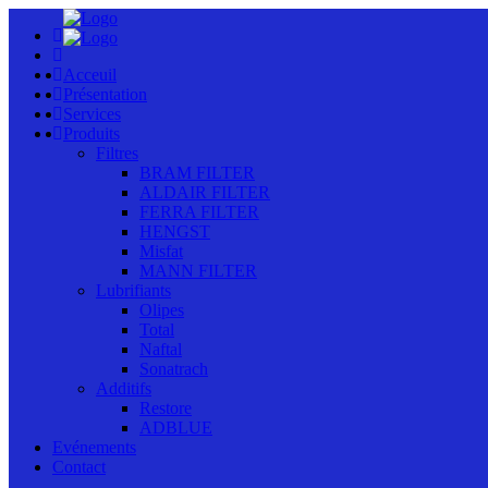
Acceuil
Présentation
Services
Produits
Filtres
BRAM FILTER
ALDAIR FILTER
FERRA FILTER
HENGST
Misfat
MANN FILTER
Lubrifiants
Olipes
Total
Naftal
Sonatrach
Additifs
Restore
ADBLUE
Evénements
Contact