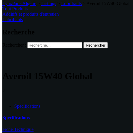
LynxParts Algérie
>
Listings
>
Lubrifiants
>
Averoil 15W40 Global
Tout Produits
Additifs et produits d'entretien
Lubrifiants
Recherche
Rechercher :
Averoil 15W40 Global
2
Specifications
Specifications
Fiche Technique