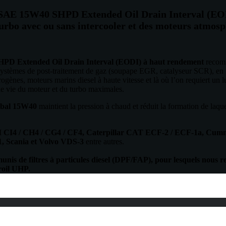
r SAE 15W40 SHPD Extended Oil Drain Interval (EO
turbo avec ou sans intercooler et des moteurs atmos
SHPD Extended Oil Drain Interval (EODI) à haut rendement
recomm
ystèmes de post-traitement de gaz (soupape EGR, catalyseur SCR), en fl
rogènes, moteurs marins diesel à haute vitesse et là où l’on requiert un 
 de vie du moteur et du turbo maximales.
bal
15W40
maintient la pression à chaud et réduit la formation de laques
 CI4 / CH4 / CG4 / CF4
, Caterpillar CAT
ECF-2 / ECF-1a
, Cum
, Scania et Volvo VDS-3
entre autres.
nis de filtres à particules diesel (DPF/FAP), pour lesquels nous 
roil UHP.