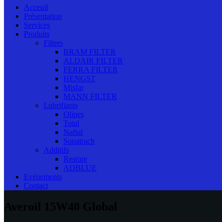
Acceuil
Présentation
Services
Produits
Filtres
BRAM FILTER
ALDAIR FILTER
FERRA FILTER
HENGST
Misfat
MANN FILTER
Lubrifiants
Olipes
Total
Naftal
Sonatrach
Additifs
Restore
ADBLUE
Evénements
Contact
Averoil 15W40 Global